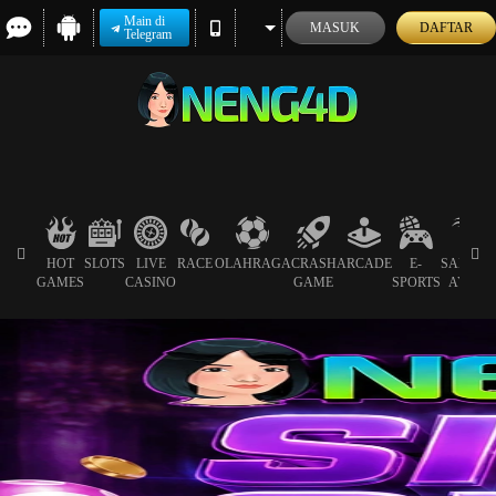
Main di
MASUK
DAFTAR
Telegram
HOT
SLOTS
LIVE
RACE
OLAHRAGA
CRASH
ARCADE
E-
SABUN
GAMES
CASINO
GAME
SPORTS
AYAM