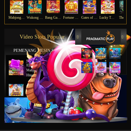
Mahjong Ways
Wukong - Black Scatter
Bang Gacor 1000
Fortune Gems
Gates of Olympus Super Scatter
Lucky Twins Nexus
The Cry
Video Slots Popular
PEMENANG MESIN SLOT
mu****45
IDR
8,777,8888.00
Mahjong Wins 2 – Scatter
Hitam
ya****tz
IDR
11,663,754.00
Starlight Princess x500
jus****12
IDR
5,231,773.00
Gates of Olympus 1000
gab****7