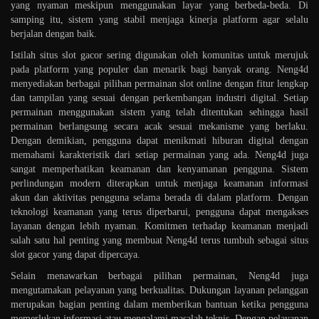
yang nyaman meskipun menggunakan layar yang berbeda-beda. Di
samping itu, sistem yang stabil menjaga kinerja platform agar selalu
berjalan dengan baik.
Istilah situs slot gacor sering digunakan oleh komunitas untuk merujuk
pada platform yang populer dan menarik bagi banyak orang. Neng4d
menyediakan berbagai pilihan permainan slot online dengan fitur lengkap
dan tampilan yang sesuai dengan perkembangan industri digital. Setiap
permainan menggunakan sistem yang telah ditentukan sehingga hasil
permainan berlangsung secara acak sesuai mekanisme yang berlaku.
Dengan demikian, pengguna dapat menikmati hiburan digital dengan
memahami karakteristik dari setiap permainan yang ada. Neng4d juga
sangat memperhatikan keamanan dan kenyamanan pengguna. Sistem
perlindungan modern diterapkan untuk menjaga keamanan informasi
akun dan aktivitas pengguna selama berada di dalam platform. Dengan
teknologi keamanan yang terus diperbarui, pengguna dapat mengakses
layanan dengan lebih nyaman. Komitmen terhadap keamanan menjadi
salah satu hal penting yang membuat Neng4d terus tumbuh sebagai situs
slot gacor yang dapat dipercaya.
Selain menawarkan berbagai pilihan permainan, Neng4d juga
mengutamakan pelayanan yang berkualitas. Dukungan layanan pelanggan
merupakan bagian penting dalam memberikan bantuan ketika pengguna
memerlukan informasi atau mengalami masalah teknis. Dengan pelayanan