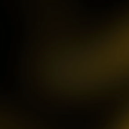
IDR
3,754,000.00
Mahjong ways 3 - Black
Scatter
gac****p
IDR
9,122,000.00
Gates of Olympus™
ma****z
IDR
3,777,210.00
Sweet Bonanza
sa2****4
IDR
4,421,000.00
Gates of Gatot Kaca 1000
pet****17
IDR
8,126,000.00
Spaceman
ya****er
IDR
12,659,100.00
Starlight Princess
bu****2