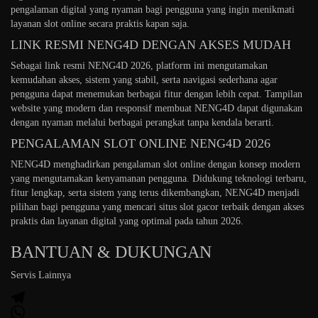
pengalaman digital yang nyaman bagi pengguna yang ingin menikmati
layanan slot online secara praktis kapan saja.
LINK RESMI NENG4D DENGAN AKSES MUDAH
Sebagai link resmi NENG4D 2026, platform ini mengutamakan
kemudahan akses, sistem yang stabil, serta navigasi sederhana agar
pengguna dapat menemukan berbagai fitur dengan lebih cepat. Tampilan
website yang modern dan responsif membuat NENG4D dapat digunakan
dengan nyaman melalui berbagai perangkat tanpa kendala berarti.
PENGALAMAN SLOT ONLINE NENG4D 2026
NENG4D menghadirkan pengalaman slot online dengan konsep modern
yang mengutamakan kenyamanan pengguna. Didukung teknologi terbaru,
fitur lengkap, serta sistem yang terus dikembangkan, NENG4D menjadi
pilihan bagi pengguna yang mencari situs slot gacor terbaik dengan akses
praktis dan layanan digital yang optimal pada tahun 2026.
BANTUAN & DUKUNGAN
Servis Lainnya