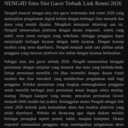
NENG4D Situs Slot Gacor Terbaik Link Resmi 2026
Neng4d muncul sebagai situs slot gacor terkemuka link resmi 2026 yang
menyajikan pengalaman digital terkini dengan berbagai fitur menarik dan
akses yang mudah dipakai. Mengikuti kemajuan teknologi saat ini,
Neng4d menawarkan platform dengan desain responsif, sistem yang
stabil, serta menu navigasi yang sederhana sehingga pengguna dapat
menjelajahi berbagai layanan dengan lebih nyaman. Dengan konsep
modern yang terus diperbarui, Neng4d menjadi salah satu pilihan untuk
pengguna yang mencari platform slot online dengan layanan berkualitas.
Sebagai situs slot gacor terbaik 2026, Neng4d menawarkan beragam
permainan dengan tampilan yang menarik dan tema yang berbeda-beda.
Setiap permainan memiliki ciri khas tersendiri dengan desain visual
modern dan fitur interaktif yang memberikan pengalaman unik bagi
pengguna. Koleksi permainan yang lengkap memungkinkan pengguna
untuk memilih berbagai jenis permainan sesuai dengan selera masing-
masing. Dengan kategori yang teratur, pencarian permainan favorit
menjadi lebih mudah dan praktis. Keunggulan utama Neng4d sebagai link
resmi 2026 terletak pada kemudahan akses dan kualitas platform yang
selalu diperbarui. Website ini dirancang agar dapat diakses melalui
berbagai perangkat seperti ponsel, tablet, maupun komputer. Desain
responsif memastikan pengguna tetap mendapatkan pengalaman akses