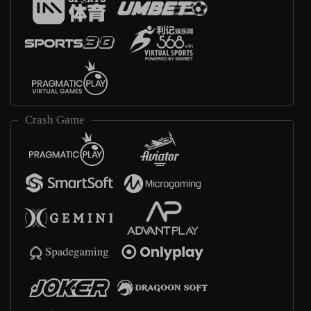
Crash Game