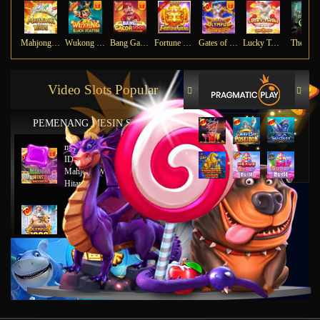
Mahjong Ways
Wukong - Black Scatter
Bang Gacor 1000
Fortune Gems
Gates of Olympus Super Scatter
Lucky Twins Nexus
The Cry
Video Slots Popular
PEMENANG MESIN SLOT
mu****45
IDR
8,777,8888.00
Mahjong Wins 2 – Scatter
Hitam
ya****tz
IDR
11,663,754.00
Starlight Princess x500
jus****12
IDR
5,231,773.00
Gates of Olympus 1000
gab****7