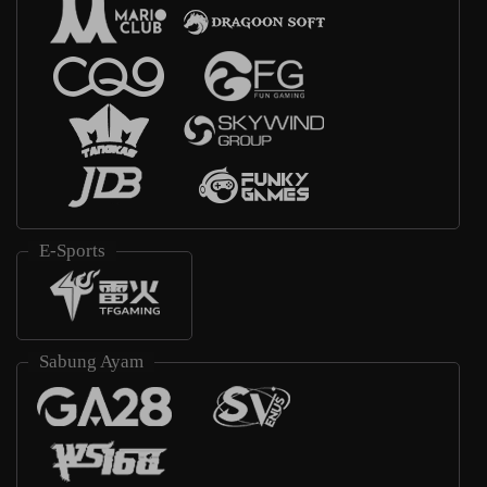
E-Sports
Sabung Ayam