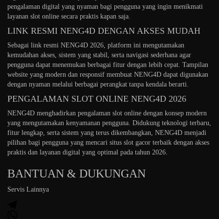
pengalaman digital yang nyaman bagi pengguna yang ingin menikmati
layanan slot online secara praktis kapan saja.
LINK RESMI NENG4D DENGAN AKSES MUDAH
Sebagai link resmi NENG4D 2026, platform ini mengutamakan
kemudahan akses, sistem yang stabil, serta navigasi sederhana agar
pengguna dapat menemukan berbagai fitur dengan lebih cepat. Tampilan
website yang modern dan responsif membuat NENG4D dapat digunakan
dengan nyaman melalui berbagai perangkat tanpa kendala berarti.
PENGALAMAN SLOT ONLINE NENG4D 2026
NENG4D menghadirkan pengalaman slot online dengan konsep modern
yang mengutamakan kenyamanan pengguna. Didukung teknologi terbaru,
fitur lengkap, serta sistem yang terus dikembangkan, NENG4D menjadi
pilihan bagi pengguna yang mencari situs slot gacor terbaik dengan akses
praktis dan layanan digital yang optimal pada tahun 2026.
BANTUAN & DUKUNGAN
Servis Lainnya