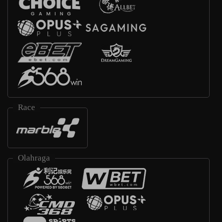
Race
Olahraga