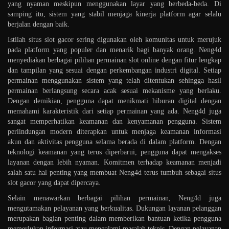
yang nyaman meskipun menggunakan layar yang berbeda-beda. Di
samping itu, sistem yang stabil menjaga kinerja platform agar selalu
berjalan dengan baik.
Istilah situs slot gacor sering digunakan oleh komunitas untuk merujuk
pada platform yang populer dan menarik bagi banyak orang. Neng4d
menyediakan berbagai pilihan permainan slot online dengan fitur lengkap
dan tampilan yang sesuai dengan perkembangan industri digital. Setiap
permainan menggunakan sistem yang telah ditentukan sehingga hasil
permainan berlangsung secara acak sesuai mekanisme yang berlaku.
Dengan demikian, pengguna dapat menikmati hiburan digital dengan
memahami karakteristik dari setiap permainan yang ada. Neng4d juga
sangat memperhatikan keamanan dan kenyamanan pengguna. Sistem
perlindungan modern diterapkan untuk menjaga keamanan informasi
akun dan aktivitas pengguna selama berada di dalam platform. Dengan
teknologi keamanan yang terus diperbarui, pengguna dapat mengakses
layanan dengan lebih nyaman. Komitmen terhadap keamanan menjadi
salah satu hal penting yang membuat Neng4d terus tumbuh sebagai situs
slot gacor yang dapat dipercaya.
Selain menawarkan berbagai pilihan permainan, Neng4d juga
mengutamakan pelayanan yang berkualitas. Dukungan layanan pelanggan
merupakan bagian penting dalam memberikan bantuan ketika pengguna
memerlukan informasi atau mengalami masalah teknis. Dengan pelayanan