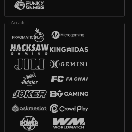
Arcade