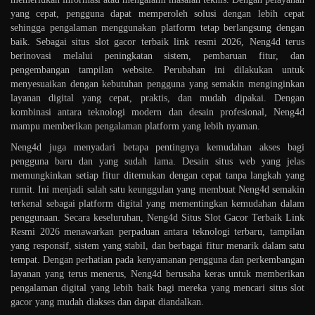
yang cepat, pengguna dapat memperoleh solusi dengan lebih cepat
sehingga pengalaman menggunakan platform tetap berlangsung dengan
baik. Sebagai situs slot gacor terbaik link resmi 2026, Neng4d terus
berinovasi melalui peningkatan sistem, pembaruan fitur, dan
pengembangan tampilan website. Perubahan ini dilakukan untuk
menyesuaikan dengan kebutuhan pengguna yang semakin menginginkan
layanan digital yang cepat, praktis, dan mudah dipakai. Dengan
kombinasi antara teknologi modern dan desain profesional, Neng4d
mampu memberikan pengalaman platform yang lebih nyaman.
Neng4d juga menyadari betapa pentingnya kemudahan akses bagi
pengguna baru dan yang sudah lama. Desain situs web yang jelas
memungkinkan setiap fitur ditemukan dengan cepat tanpa langkah yang
rumit. Ini menjadi salah satu keunggulan yang membuat Neng4d semakin
terkenal sebagai platform digital yang mementingkan kemudahan dalam
penggunaan. Secara keseluruhan, Neng4d Situs Slot Gacor Terbaik Link
Resmi 2026 menawarkan perpaduan antara teknologi terbaru, tampilan
yang responsif, sistem yang stabil, dan berbagai fitur menarik dalam satu
tempat. Dengan perhatian pada kenyamanan pengguna dan perkembangan
layanan yang terus menerus, Neng4d berusaha keras untuk memberikan
pengalaman digital yang lebih baik bagi mereka yang mencari situs slot
gacor yang mudah diakses dan dapat diandalkan.