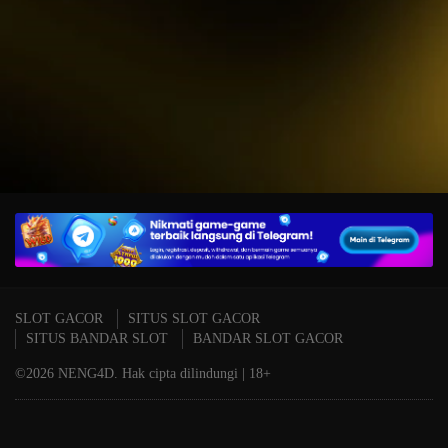
IDR
15,234,000.00
T
Mahjong Wins 3 – Black
P
Scatter
A
SLOT GACOR
SITUS SLOT GACOR
SITUS BANDAR SLOT
BANDAR SLOT GACOR
©2026 NENG4D. Hak cipta dilindungi | 18+