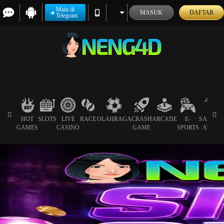
Main di
MASUK
DAFTAR
Telegram
HOT
SLOTS
LIVE
RACE
OLAHRAGA
CRASH
ARCADE
E-
SABUN
GAMES
CASINO
GAME
SPORTS
AYAM