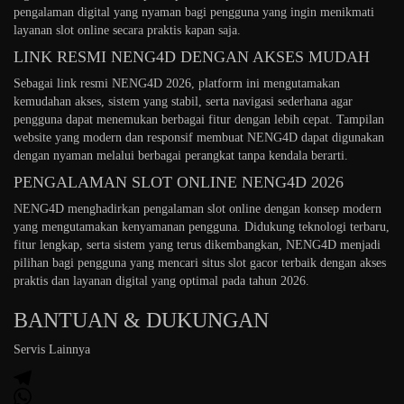
pengalaman digital yang nyaman bagi pengguna yang ingin menikmati
layanan slot online secara praktis kapan saja.
LINK RESMI NENG4D DENGAN AKSES MUDAH
Sebagai link resmi NENG4D 2026, platform ini mengutamakan
kemudahan akses, sistem yang stabil, serta navigasi sederhana agar
pengguna dapat menemukan berbagai fitur dengan lebih cepat. Tampilan
website yang modern dan responsif membuat NENG4D dapat digunakan
dengan nyaman melalui berbagai perangkat tanpa kendala berarti.
PENGALAMAN SLOT ONLINE NENG4D 2026
NENG4D menghadirkan pengalaman slot online dengan konsep modern
yang mengutamakan kenyamanan pengguna. Didukung teknologi terbaru,
fitur lengkap, serta sistem yang terus dikembangkan, NENG4D menjadi
pilihan bagi pengguna yang mencari situs slot gacor terbaik dengan akses
praktis dan layanan digital yang optimal pada tahun 2026.
BANTUAN & DUKUNGAN
Servis Lainnya