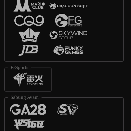
E-Sports
Sabung Ayam