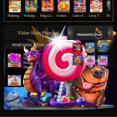
Mahjong Ways
Wukong - Black Scatter
Bang Gacor 1000
Fortune Gems
Gates of Olympus Super Scatter
Lucky Twins Nexus
The Cry
Video Slots Popular
PEMENANG MESIN SLOT
mu****45
IDR
8,777,8888.00
Mahjong Wins 2 – Scatter
Hitam
ya****tz
IDR
11,663,754.00
Starlight Princess x500
jus****12
IDR
5,231,773.00
Gates of Olympus 1000
gab****7