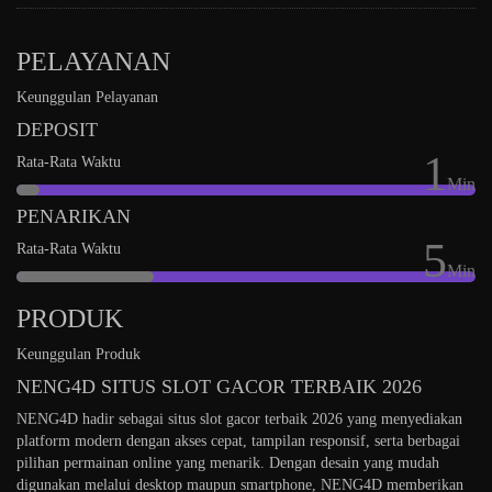
PELAYANAN
Keunggulan Pelayanan
DEPOSIT
1
Rata-Rata Waktu
Min
PENARIKAN
5
Rata-Rata Waktu
Min
PRODUK
Keunggulan Produk
NENG4D SITUS SLOT GACOR TERBAIK 2026
NENG4D hadir sebagai situs slot gacor terbaik 2026 yang menyediakan
platform modern dengan akses cepat, tampilan responsif, serta berbagai
pilihan permainan online yang menarik. Dengan desain yang mudah
digunakan melalui desktop maupun smartphone, NENG4D memberikan