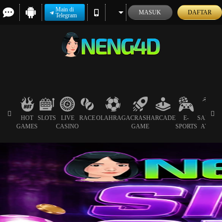
Main di
MASUK
DAFTAR
Telegram
HOT
SLOTS
LIVE
RACE
OLAHRAGA
CRASH
ARCADE
E-
SABUN
GAMES
CASINO
GAME
SPORTS
AYAM