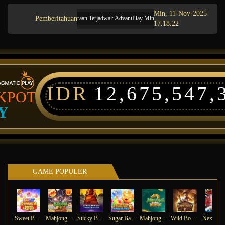
Min, 11-Nov-2025
Pemberitahuan
Pemeliharaan Terjadwal: AdvantPlay Mini Game pada 17-Agt-2025 dari 20.0
17.18.22
IDR
12,675,547,
KPOT
Y
GAME POPULER
Sweet Bonanza Super Scatter
Mahjong Wins 3 – Black Scatter
Sticky Bandits Thunder Rail
Sugar Bang Bang 2
Mahjong Ways 2
Wild Bounty Showdown
Ne