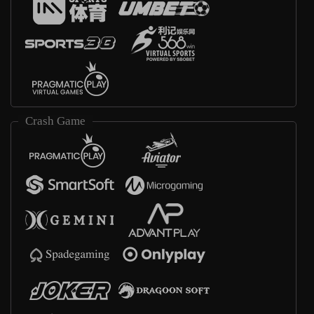
Crash Game