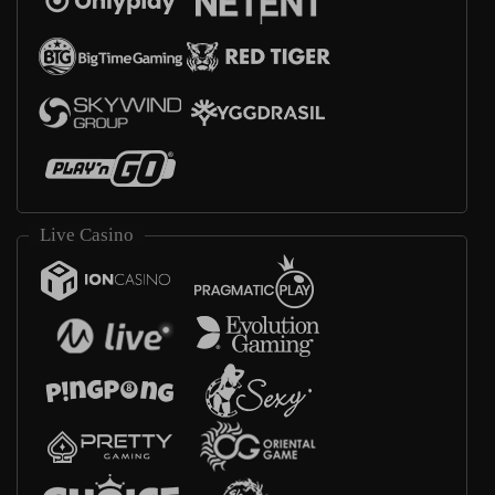
Live Casino