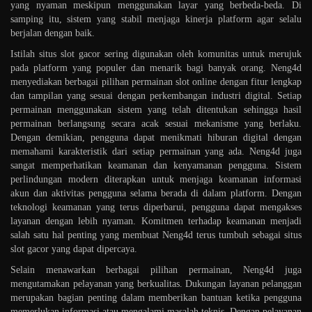
yang nyaman meskipun menggunakan layar yang berbeda-beda. Di
samping itu, sistem yang stabil menjaga kinerja platform agar selalu
berjalan dengan baik.
Istilah situs slot gacor sering digunakan oleh komunitas untuk merujuk
pada platform yang populer dan menarik bagi banyak orang. Neng4d
menyediakan berbagai pilihan permainan slot online dengan fitur lengkap
dan tampilan yang sesuai dengan perkembangan industri digital. Setiap
permainan menggunakan sistem yang telah ditentukan sehingga hasil
permainan berlangsung secara acak sesuai mekanisme yang berlaku.
Dengan demikian, pengguna dapat menikmati hiburan digital dengan
memahami karakteristik dari setiap permainan yang ada. Neng4d juga
sangat memperhatikan keamanan dan kenyamanan pengguna. Sistem
perlindungan modern diterapkan untuk menjaga keamanan informasi
akun dan aktivitas pengguna selama berada di dalam platform. Dengan
teknologi keamanan yang terus diperbarui, pengguna dapat mengakses
layanan dengan lebih nyaman. Komitmen terhadap keamanan menjadi
salah satu hal penting yang membuat Neng4d terus tumbuh sebagai situs
slot gacor yang dapat dipercaya.
Selain menawarkan berbagai pilihan permainan, Neng4d juga
mengutamakan pelayanan yang berkualitas. Dukungan layanan pelanggan
merupakan bagian penting dalam memberikan bantuan ketika pengguna
memerlukan informasi atau mengalami masalah teknis. Dengan pelayanan