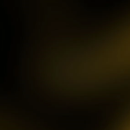
IDR
3,754,000.00
Mahjong ways 3 - Black
Scatter
gac****p
IDR
9,122,000.00
Gates of Olympus™
ma****z
IDR
3,777,210.00
Sweet Bonanza
sa2****4
IDR
4,421,000.00
Gates of Gatot Kaca 1000
pet****17
IDR
8,126,000.00
Spaceman
ya****er
IDR
12,659,100.00
Starlight Princess
bu****2