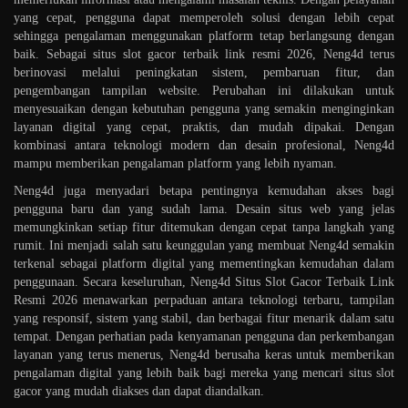
yang cepat, pengguna dapat memperoleh solusi dengan lebih cepat
sehingga pengalaman menggunakan platform tetap berlangsung dengan
baik. Sebagai situs slot gacor terbaik link resmi 2026, Neng4d terus
berinovasi melalui peningkatan sistem, pembaruan fitur, dan
pengembangan tampilan website. Perubahan ini dilakukan untuk
menyesuaikan dengan kebutuhan pengguna yang semakin menginginkan
layanan digital yang cepat, praktis, dan mudah dipakai. Dengan
kombinasi antara teknologi modern dan desain profesional, Neng4d
mampu memberikan pengalaman platform yang lebih nyaman.
Neng4d juga menyadari betapa pentingnya kemudahan akses bagi
pengguna baru dan yang sudah lama. Desain situs web yang jelas
memungkinkan setiap fitur ditemukan dengan cepat tanpa langkah yang
rumit. Ini menjadi salah satu keunggulan yang membuat Neng4d semakin
terkenal sebagai platform digital yang mementingkan kemudahan dalam
penggunaan. Secara keseluruhan, Neng4d Situs Slot Gacor Terbaik Link
Resmi 2026 menawarkan perpaduan antara teknologi terbaru, tampilan
yang responsif, sistem yang stabil, dan berbagai fitur menarik dalam satu
tempat. Dengan perhatian pada kenyamanan pengguna dan perkembangan
layanan yang terus menerus, Neng4d berusaha keras untuk memberikan
pengalaman digital yang lebih baik bagi mereka yang mencari situs slot
gacor yang mudah diakses dan dapat diandalkan.