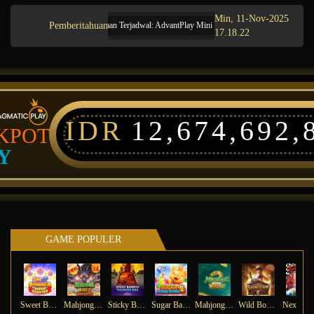
Min, 11-Nov-2025
Pemberitahuan
Pemeliharaan Terjadwal: AdvantPlay Mini Game pada 17-Agt-2025 dari 20.02
17.18.22
IDR
12,674,692,
KPOT
Y
GAME POPULER
Sweet Bonanza Super Scatter
Mahjong Wins 3 – Black Scatter
Sticky Bandits Thunder Rail
Sugar Bang Bang 2
Mahjong Ways 2
Wild Bounty Showdown
Ne