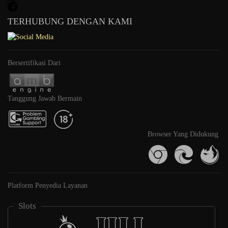
TERHUBUNG DENGAN KAMI
Bersertifikasi Dari
Tanggung Jawab Bermain
Browser Yang Didukung
Platform Penyedia Layanan
Slots