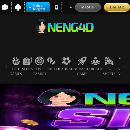
Main di
MASUK
DAFTAR
Telegram
HOT
SLOTS
LIVE
RACE
OLAHRAGA
CRASH
ARCADE
E-
SABUN
GAMES
CASINO
GAME
SPORTS
AYAM