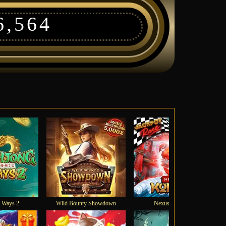
6,564
 Ways 2
Wild Bounty Showdown
Nexus Koi Gate