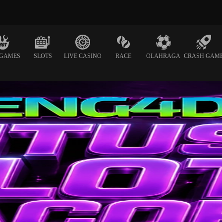
 GAMES
SLOTS
LIVE CASINO
RACE
OLAHRAGA
CRASH GAM