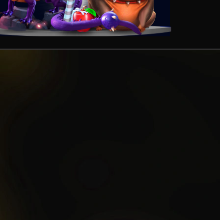
Pindai kod
untuk Un
Android 