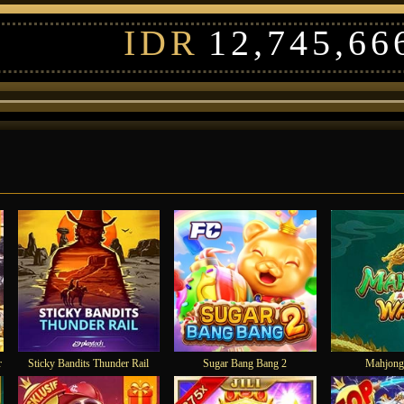
IDR
12,745,66
r
Sticky Bandits Thunder Rail
Sugar Bang Bang 2
Mahjong