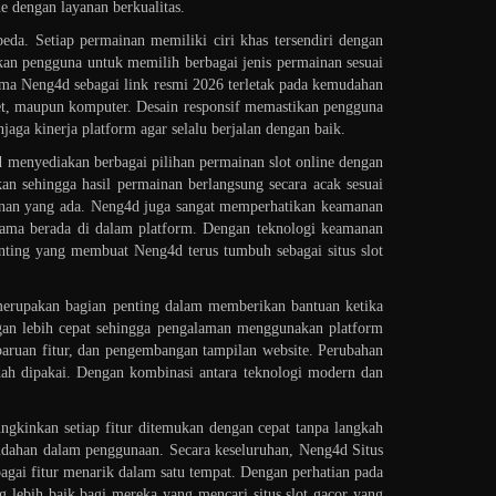
e dengan layanan berkualitas.
da. Setiap permainan memiliki ciri khas tersendiri dengan
an pengguna untuk memilih berbagai jenis permainan sesuai
ama Neng4d sebagai link resmi 2026 terletak pada kemudahan
ablet, maupun komputer. Desain responsif memastikan pengguna
ga kinerja platform agar selalu berjalan dengan baik.
d menyediakan berbagai pilihan permainan slot online dengan
an sehingga hasil permainan berlangsung secara acak sesuai
ainan yang ada. Neng4d juga sangat memperhatikan keamanan
lama berada di dalam platform. Dengan teknologi keamanan
nting yang membuat Neng4d terus tumbuh sebagai situs slot
merupakan bagian penting dalam memberikan bantuan ketika
gan lebih cepat sehingga pengalaman menggunakan platform
mbaruan fitur, dan pengembangan tampilan website. Perubahan
dah dipakai. Dengan kombinasi antara teknologi modern dan
gkinkan setiap fitur ditemukan dengan cepat tanpa langkah
udahan dalam penggunaan. Secara keseluruhan, Neng4d Situs
agai fitur menarik dalam satu tempat. Dengan perhatian pada
lebih baik bagi mereka yang mencari situs slot gacor yang