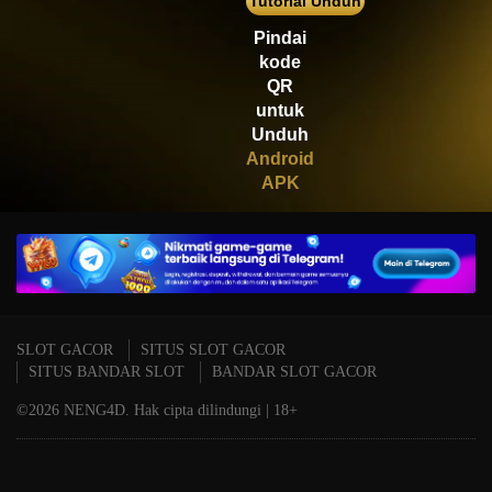
IDR
15,234,000.00
Tutorial Unduh
Mahjong Wins 3 – Black
Pindai
Scatter
kode
QR
untuk
Unduh
Android
APK
SLOT GACOR
SITUS SLOT GACOR
SITUS BANDAR SLOT
BANDAR SLOT GACOR
©2026 NENG4D. Hak cipta dilindungi | 18+