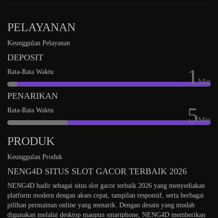
PELAYANAN
Keunggulan Pelayanan
DEPOSIT
1
Rata-Rata Waktu
Min
PENARIKAN
5
Rata-Rata Waktu
Min
PRODUK
Keunggulan Produk
NENG4D SITUS SLOT GACOR TERBAIK 2026
NENG4D hadir sebagai situs slot gacor terbaik 2026 yang menyediakan
platform modern dengan akses cepat, tampilan responsif, serta berbagai
pilihan permainan online yang menarik. Dengan desain yang mudah
digunakan melalui desktop maupun smartphone, NENG4D memberikan