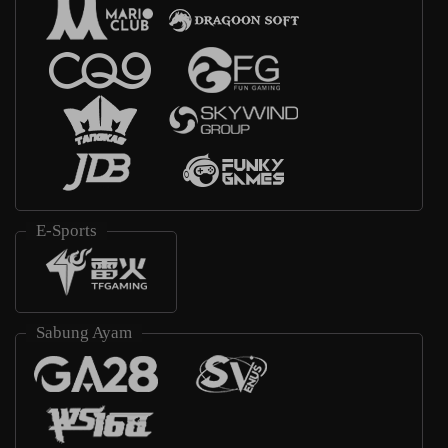
E-Sports
Sabung Ayam