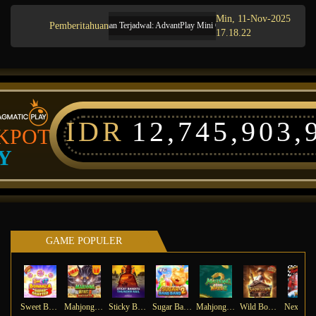
Min, 11-Nov-2025
Pemberitahuan
Pemeliharaan Terjadwal: AdvantPlay Mini Game pada 17-Agt-2025 dari 20.02.
17.18.22
IDR
12,745,903,
KPOT
Y
GAME POPULER
Sweet Bonanza Super Scatter
Mahjong Wins 3 – Black Scatter
Sticky Bandits Thunder Rail
Sugar Bang Bang 2
Mahjong Ways 2
Wild Bounty Showdown
Ne