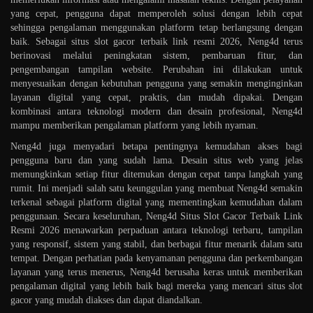
yang cepat, pengguna dapat memperoleh solusi dengan lebih cepat
sehingga pengalaman menggunakan platform tetap berlangsung dengan
baik. Sebagai situs slot gacor terbaik link resmi 2026, Neng4d terus
berinovasi melalui peningkatan sistem, pembaruan fitur, dan
pengembangan tampilan website. Perubahan ini dilakukan untuk
menyesuaikan dengan kebutuhan pengguna yang semakin menginginkan
layanan digital yang cepat, praktis, dan mudah dipakai. Dengan
kombinasi antara teknologi modern dan desain profesional, Neng4d
mampu memberikan pengalaman platform yang lebih nyaman.
Neng4d juga menyadari betapa pentingnya kemudahan akses bagi
pengguna baru dan yang sudah lama. Desain situs web yang jelas
memungkinkan setiap fitur ditemukan dengan cepat tanpa langkah yang
rumit. Ini menjadi salah satu keunggulan yang membuat Neng4d semakin
terkenal sebagai platform digital yang mementingkan kemudahan dalam
penggunaan. Secara keseluruhan, Neng4d Situs Slot Gacor Terbaik Link
Resmi 2026 menawarkan perpaduan antara teknologi terbaru, tampilan
yang responsif, sistem yang stabil, dan berbagai fitur menarik dalam satu
tempat. Dengan perhatian pada kenyamanan pengguna dan perkembangan
layanan yang terus menerus, Neng4d berusaha keras untuk memberikan
pengalaman digital yang lebih baik bagi mereka yang mencari situs slot
gacor yang mudah diakses dan dapat diandalkan.