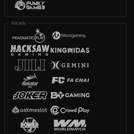
Arcade