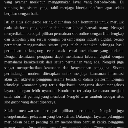
yang nyaman meskipun menggunakan layar yang berbeda-beda. Di
samping itu, sistem yang stabil menjaga kinerja platform agar selalu
berjalan dengan baik.
Istilah situs slot gacor sering digunakan oleh komunitas untuk merujuk
pada platform yang populer dan menarik bagi banyak orang. Neng4d
menyediakan berbagai pilihan permainan slot online dengan fitur lengkap
dan tampilan yang sesuai dengan perkembangan industri digital. Setiap
permainan menggunakan sistem yang telah ditentukan sehingga hasil
permainan berlangsung secara acak sesuai mekanisme yang berlaku.
Dengan demikian, pengguna dapat menikmati hiburan digital dengan
memahami karakteristik dari setiap permainan yang ada. Neng4d juga
sangat memperhatikan keamanan dan kenyamanan pengguna. Sistem
perlindungan modern diterapkan untuk menjaga keamanan informasi
akun dan aktivitas pengguna selama berada di dalam platform. Dengan
teknologi keamanan yang terus diperbarui, pengguna dapat mengakses
layanan dengan lebih nyaman. Komitmen terhadap keamanan menjadi
salah satu hal penting yang membuat Neng4d terus tumbuh sebagai situs
slot gacor yang dapat dipercaya.
Selain menawarkan berbagai pilihan permainan, Neng4d juga
mengutamakan pelayanan yang berkualitas. Dukungan layanan pelanggan
merupakan bagian penting dalam memberikan bantuan ketika pengguna
memerlukan informasi atau mengalami masalah teknis. Dengan pelayanan