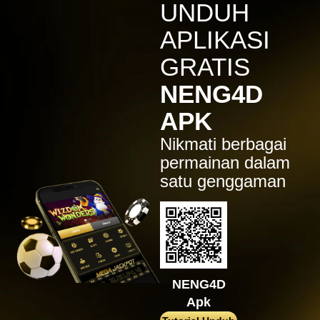
IDR
3,754,000.00
UNDUH
Mahjong ways 3 - Black
Scatter
APLIKASI
gac****p
GRATIS
IDR
9,122,000.00
Gates of Olympus™
NENG4D
ma****z
APK
IDR
3,777,210.00
Sweet Bonanza
Nikmati berbagai
sa2****4
permainan dalam
IDR
4,421,000.00
satu genggaman
Gates of Gatot Kaca 1000
pet****17
IDR
8,126,000.00
Spaceman
ya****er
IDR
12,659,100.00
Starlight Princess
NENG4D
Apk
bu****2