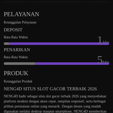
PELAYANAN
Keunggulan Pelayanan
DEPOSIT
1
Rata-Rata Waktu
Min
PENARIKAN
5
Rata-Rata Waktu
Min
PRODUK
Keunggulan Produk
NENG4D SITUS SLOT GACOR TERBAIK 2026
NENG4D hadir sebagai situs slot gacor terbaik 2026 yang menyediakan
platform modern dengan akses cepat, tampilan responsif, serta berbagai
pilihan permainan online yang menarik. Dengan desain yang mudah
digunakan melalui desktop maupun smartphone, NENG4D memberikan