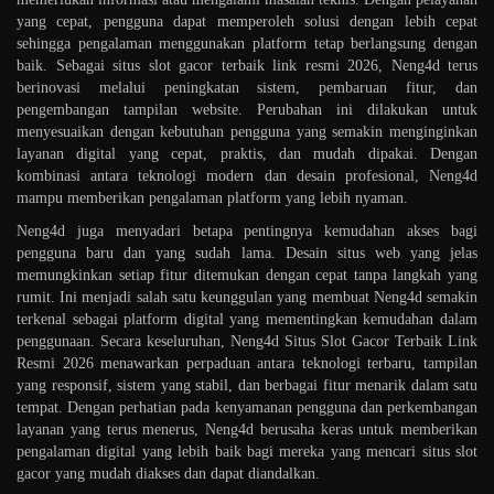
yang cepat, pengguna dapat memperoleh solusi dengan lebih cepat
sehingga pengalaman menggunakan platform tetap berlangsung dengan
baik. Sebagai situs slot gacor terbaik link resmi 2026, Neng4d terus
berinovasi melalui peningkatan sistem, pembaruan fitur, dan
pengembangan tampilan website. Perubahan ini dilakukan untuk
menyesuaikan dengan kebutuhan pengguna yang semakin menginginkan
layanan digital yang cepat, praktis, dan mudah dipakai. Dengan
kombinasi antara teknologi modern dan desain profesional, Neng4d
mampu memberikan pengalaman platform yang lebih nyaman.
Neng4d juga menyadari betapa pentingnya kemudahan akses bagi
pengguna baru dan yang sudah lama. Desain situs web yang jelas
memungkinkan setiap fitur ditemukan dengan cepat tanpa langkah yang
rumit. Ini menjadi salah satu keunggulan yang membuat Neng4d semakin
terkenal sebagai platform digital yang mementingkan kemudahan dalam
penggunaan. Secara keseluruhan, Neng4d Situs Slot Gacor Terbaik Link
Resmi 2026 menawarkan perpaduan antara teknologi terbaru, tampilan
yang responsif, sistem yang stabil, dan berbagai fitur menarik dalam satu
tempat. Dengan perhatian pada kenyamanan pengguna dan perkembangan
layanan yang terus menerus, Neng4d berusaha keras untuk memberikan
pengalaman digital yang lebih baik bagi mereka yang mencari situs slot
gacor yang mudah diakses dan dapat diandalkan.