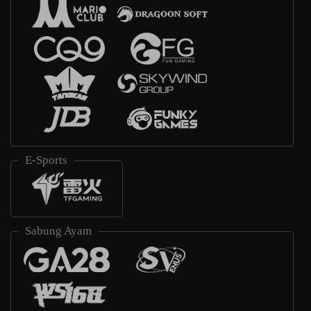
E-Sports
Sabung Ayam