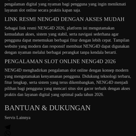
pengalaman digital yang nyaman bagi pengguna yang ingin menikmati
layanan slot online secara praktis kapan saja.
LINK RESMI NENG4D DENGAN AKSES MUDAH
Sebagai link resmi NENG4D 2026, platform ini mengutamakan
kemudahan akses, sistem yang stabil, serta navigasi sederhana agar
pengguna dapat menemukan berbagai fitur dengan lebih cepat. Tampilan
website yang modern dan responsif membuat NENG4D dapat digunakan
dengan nyaman melalui berbagai perangkat tanpa kendala berarti.
PENGALAMAN SLOT ONLINE NENG4D 2026
NENG4D menghadirkan pengalaman slot online dengan konsep modern
yang mengutamakan kenyamanan pengguna. Didukung teknologi terbaru,
fitur lengkap, serta sistem yang terus dikembangkan, NENG4D menjadi
pilihan bagi pengguna yang mencari situs slot gacor terbaik dengan akses
praktis dan layanan digital yang optimal pada tahun 2026.
BANTUAN & DUKUNGAN
Servis Lainnya