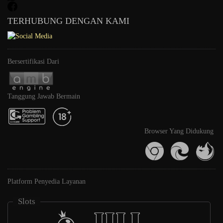
TERHUBUNG DENGAN KAMI
Bersertifikasi Dari
Tanggung Jawab Bermain
Browser Yang Didukung
Platform Penyedia Layanan
Slots