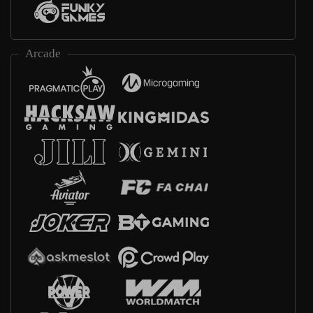
Arcade