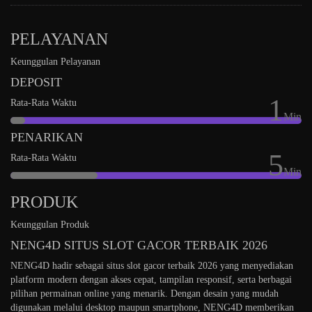
PELAYANAN
Keunggulan Pelayanan
DEPOSIT
1
Rata-Rata Waktu
Min
PENARIKAN
5
Rata-Rata Waktu
Min
PRODUK
Keunggulan Produk
NENG4D SITUS SLOT GACOR TERBAIK 2026
NENG4D hadir sebagai situs slot gacor terbaik 2026 yang menyediakan
platform modern dengan akses cepat, tampilan responsif, serta berbagai
pilihan permainan online yang menarik. Dengan desain yang mudah
digunakan melalui desktop maupun smartphone, NENG4D memberikan