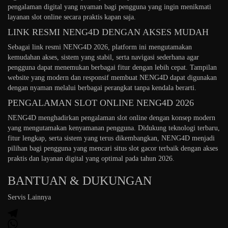
pengalaman digital yang nyaman bagi pengguna yang ingin menikmati
layanan slot online secara praktis kapan saja.
LINK RESMI NENG4D DENGAN AKSES MUDAH
Sebagai link resmi NENG4D 2026, platform ini mengutamakan
kemudahan akses, sistem yang stabil, serta navigasi sederhana agar
pengguna dapat menemukan berbagai fitur dengan lebih cepat. Tampilan
website yang modern dan responsif membuat NENG4D dapat digunakan
dengan nyaman melalui berbagai perangkat tanpa kendala berarti.
PENGALAMAN SLOT ONLINE NENG4D 2026
NENG4D menghadirkan pengalaman slot online dengan konsep modern
yang mengutamakan kenyamanan pengguna. Didukung teknologi terbaru,
fitur lengkap, serta sistem yang terus dikembangkan, NENG4D menjadi
pilihan bagi pengguna yang mencari situs slot gacor terbaik dengan akses
praktis dan layanan digital yang optimal pada tahun 2026.
BANTUAN & DUKUNGAN
Servis Lainnya