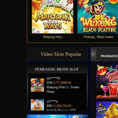
Mahjong Ways
Wukong - Black Scatter
Video Slots Popular
PEMENANG MESIN SLOT
mu****45
IDR
8,777,8888.00
Mahjong Wins 2 – Scatter
Hitam
ya****tz
IDR
11,663,754.00
Starlight Princess x500