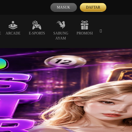
MASUK
DAFTAR
E
ARCADE
E-SPORTS
SABUNG
PROMOSI
AYAM