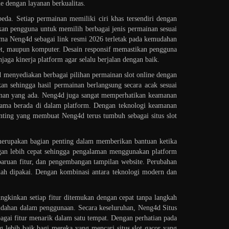
e dengan layanan berkualitas.
da. Setiap permainan memiliki ciri khas tersendiri dengan
an pengguna untuk memilih berbagai jenis permainan sesuai
ama Neng4d sebagai link resmi 2026 terletak pada kemudahan
ablet, maupun komputer. Desain responsif memastikan pengguna
ga kinerja platform agar selalu berjalan dengan baik.
d menyediakan berbagai pilihan permainan slot online dengan
an sehingga hasil permainan berlangsung secara acak sesuai
ainan yang ada. Neng4d juga sangat memperhatikan keamanan
lama berada di dalam platform. Dengan teknologi keamanan
nting yang membuat Neng4d terus tumbuh sebagai situs slot
merupakan bagian penting dalam memberikan bantuan ketika
gan lebih cepat sehingga pengalaman menggunakan platform
mbaruan fitur, dan pengembangan tampilan website. Perubahan
dah dipakai. Dengan kombinasi antara teknologi modern dan
gkinkan setiap fitur ditemukan dengan cepat tanpa langkah
udahan dalam penggunaan. Secara keseluruhan, Neng4d Situs
agai fitur menarik dalam satu tempat. Dengan perhatian pada
lebih baik bagi mereka yang mencari situs slot gacor yang