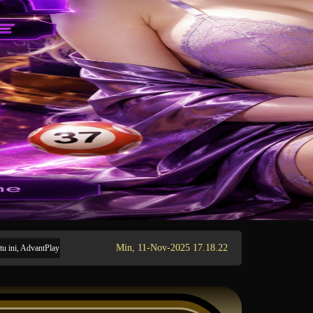
Min, 11-Nov-2025 17.18.22
vantPlay Mini Game permainan tidak akan tersedia. Kami memohon maaf atas ketidaknyamana