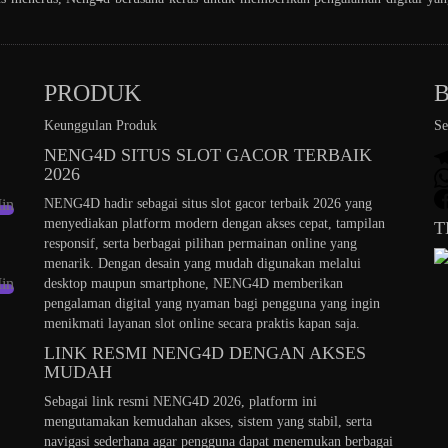
PRODUK
Keunggulan Produk
Se
NENG4D SITUS SLOT GACOR TERBAIK
2026
in
NENG4D hadir sebagai situs slot gacor terbaik 2026 yang
menyediakan platform modern dengan akses cepat, tampilan
T
responsif, serta berbagai pilihan permainan online yang
menarik. Dengan desain yang mudah digunakan melalui
in
desktop maupun smartphone, NENG4D memberikan
pengalaman digital yang nyaman bagi pengguna yang ingin
menikmati layanan slot online secara praktis kapan saja.
LINK RESMI NENG4D DENGAN AKSES
MUDAH
Sebagai link resmi NENG4D 2026, platform ini
mengutamakan kemudahan akses, sistem yang stabil, serta
navigasi sederhana agar pengguna dapat menemukan berbagai