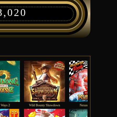
8,020
 Ways 2
Wild Bounty Showdown
Nexus Koi Gate