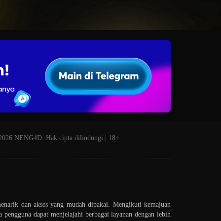
026 NENG4D. Hak cipta dilindungi | 18+
 menarik dan akses yang mudah dipakai. Mengikuti kemajuan
ga pengguna dapat menjelajahi berbagai layanan dengan lebih